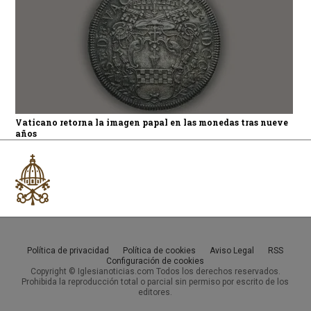
Vaticano retorna la imagen papal en las monedas tras nueve
años
Política de privacidad
Política de cookies
Aviso Legal
RSS
Configuración de cookies
Copyright © Iglesianoticias.com Todos los derechos reservados.
Prohibida la reproducción total o parcial sin permiso por escrito de los
editores.