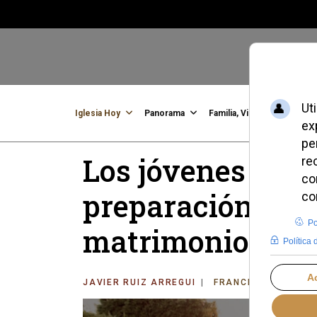
Iglesia Hoy
Panorama
Familia, Vida, Identidad
C
Los jóvenes fra
preparación más
matrimonio cató
JAVIER RUIZ ARREGUI
FRANCIA
VIERNES