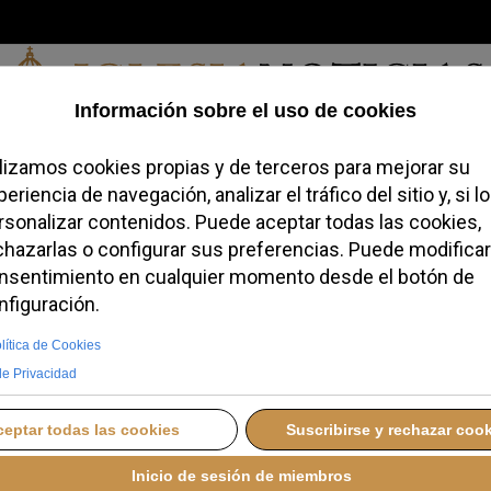
Viernes, 07 de agosto de 2026
redofobiómetro
Blogs
Temas
Buscar
#JovenesConFe
Podcas
nceses buscan una
 exigente para el
lico
, 03 JULIO 2026 19:22