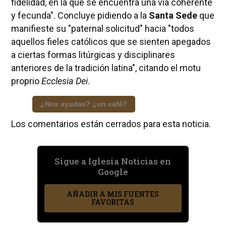
fidelidad, en la que se encuentra una vía coherente
y fecunda". Concluye pidiendo a la
Santa Sede
que
manifieste su "paternal solicitud" hacia "todos
aquellos fieles católicos que se sienten apegados
a ciertas formas litúrgicas y disciplinares
anteriores de la tradición latina", citando el motu
proprio
Ecclesia Dei
.
¿Nos ayudas? ¿un café?
Los comentarios están cerrados para esta noticia.
Sigue a Iglesia Noticias en
Google
AÑADIR A MIS FUENTES
FAVORITAS