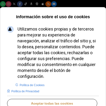
Viernes, 07 de agosto de 2026
La fidelidad a la
Tradición no exige
romper con Roma:
la FSVF rechaza el
cisma de la FSSPX
JAVIER RUIZ ARREGUI
IGLESIA HOY
LUNES, 06 JULIO 2026 02:59