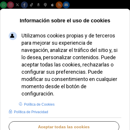
Viernes, 07 de agosto de 2026
El Papa León XIV
llama a combatir el
narcotráfico desde
el Patio de San
Dámaso
ALMUDENA RODRIGO
PAPA LEÓN XIV
JUEVES, 26 JUNIO 2025 12:32