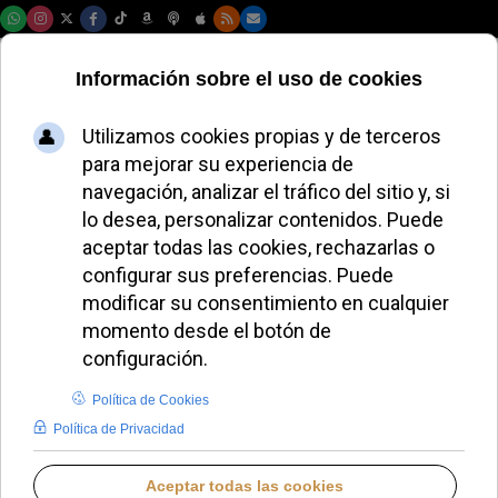
Sábado, 08 de agosto de 2026
El Papa León XIV y
el metropolita
Antoni dialogan en
el Vaticano sobre la
cooperación
ALMUDENA RODRIGO
PAPA LEÓN XIV
SÁBADO, 26 JULIO 2025 18:48