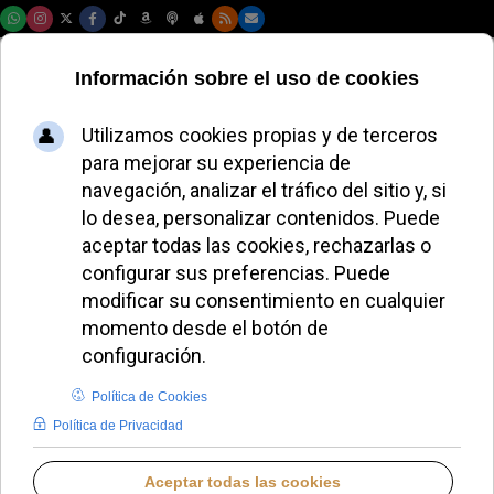
Viernes, 07 de agosto de 2026
El Papa León XIV
felicita a la IMBISA
por su 50.º
aniversario
ALMUDENA RODRIGO
PAPA LEÓN XIV
VIERNES, 26 SEPTIEMBRE 2025 17:24