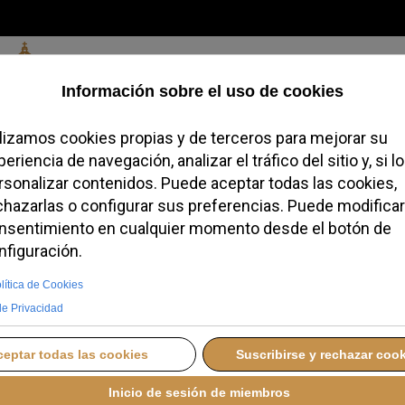
Jueves, 06 de agosto de 2026
redofobiómetro
Blogs
Temas
Buscar
#JovenesConFe
Podcas
 define el tema de la
Mundial del Enfermo
ERNES, 26 SEPTIEMBRE 2025 17:08