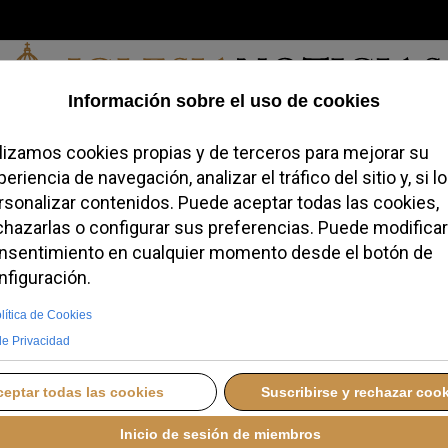
Viernes, 07 de agosto de 2026
redofobiómetro
Blogs
Temas
Buscar
#JovenesConFe
Podcas
Cantidad 
idad tras los incendios
benedictina