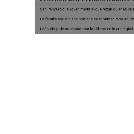
San Pancracio: el joven mártir al que rezan quienes b
La familia agustiniana homenajea al primer Papa agus
León XIV pide no abandonar los libros en la era digital