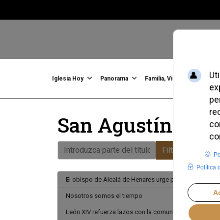
Iglesia Hoy
Panorama
Familia, Vida, Identidad
C
San Agustín
Introduzca parte del título
Filtrar
Limpiar
El obispo de Alcalá de Henares urge perseverar en car
Nosotros somos el tiempo
León XIV refuerza lazos con la comunidad monástica 