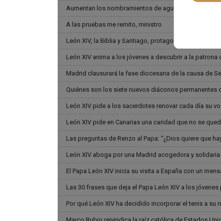
Aumentan los nombramientos de agustinianos en el V
A las pruebas me remito, ministro
León XIV, la Biblia y Santiago, protagonistas de los C
León XIV anima a los jóvenes a descubrir a la patrona 
Madrid clausurará la fase diocesana de la causa de S
Quiénes son los siete nuevos diáconos permanentes 
León XIV pide a los sacerdotes renovar cada día su v
León XIV pide en Canarias una caridad que no se qued
Las preguntas de Renzo al Papa: “¿Dios quiere que ha
León XIV aboga por una Madrid acogedora y solidaria d
El Papa León XIV inicia su visita a España con un mens
Las 30 frases que deja el Papa León XIV a los jóvenes
Por qué León XIV ha decidido incorporar el tenis a su 
Marco Rubio reivindica la raíz católica de Estados Un