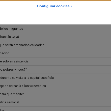
aticano
ursos de Verano del CEU
de los migrantes
ebastián Gayá
que serán ordenados en Madrid
ocación
e solo en asistencia
ya pobres y ricos?”
urante su visita a la capital española
aje de cercanía a los vulnerables
 para que mediten
rutina semanal
idos