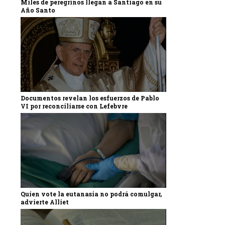
Miles de peregrinos llegan a Santiago en su
Año Santo
Documentos revelan los esfuerzos de Pablo
VI por reconciliarse con Lefebvre
Quien vote la eutanasia no podrá comulgar,
advierte Alliet