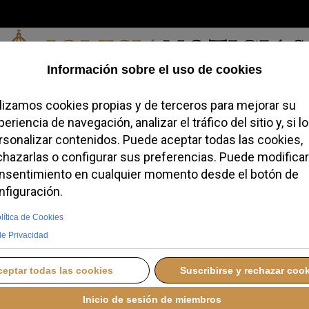
Viernes, 07 de agosto de 2026
redofobiómetro
Blogs
Temas
Buscar
#JovenesConFe
Podcas
aén convoca la
a Luz de la Paz de Belén
ERNES, 05 DICIEMBRE 2025 09:35