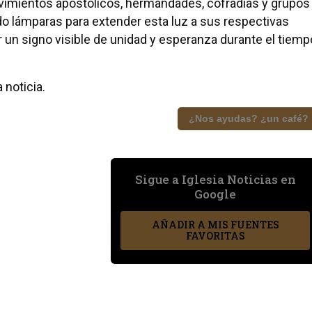
vimientos apostólicos, hermandades, cofradías y grupos
ndo lámparas para extender esta luz a sus respectivas
 un signo visible de unidad y esperanza durante el tiemp
 noticia.
¿Nos ayudas? ¿un café?
Sigue a Iglesia Noticias en
Google
AÑADIR A MIS FUENTES
FAVORITAS