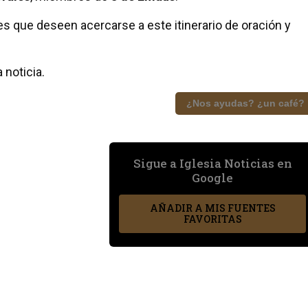
les que deseen acercarse a este itinerario de oración y
 noticia.
¿Nos ayudas? ¿un café?
Sigue a Iglesia Noticias en
Google
AÑADIR A MIS FUENTES
FAVORITAS