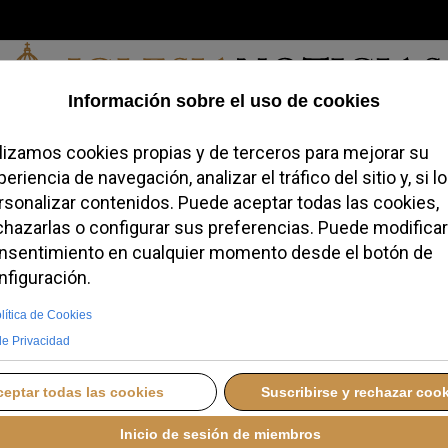
Viernes, 07 de agosto de 2026
redofobiómetro
Blogs
Temas
Buscar
#JovenesConFe
Podcas
San Nicolás de Bari
de oración "El Desierto
D
MIÉRCOLES, 08 ABRIL 2026 11:40