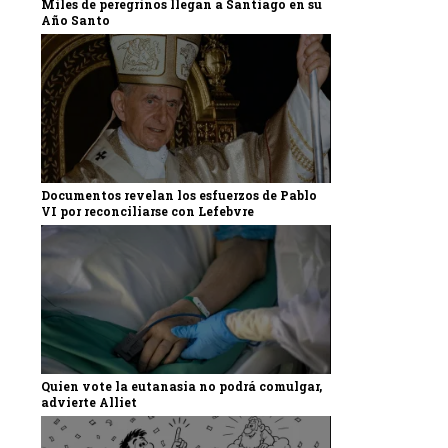
Miles de peregrinos llegan a Santiago en su
Año Santo
Documentos revelan los esfuerzos de Pablo
VI por reconciliarse con Lefebvre
Quien vote la eutanasia no podrá comulgar,
advierte Alliet