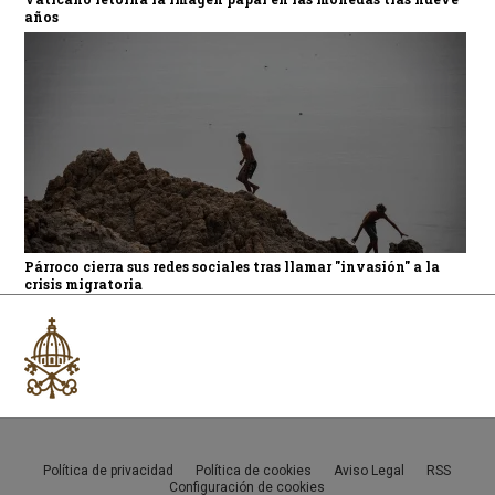
años
Párroco cierra sus redes sociales tras llamar "invasión" a la
crisis migratoria
Política de privacidad
Política de cookies
Aviso Legal
RSS
Configuración de cookies