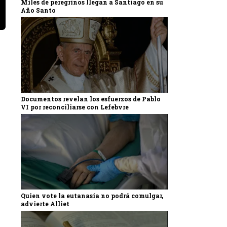
Miles de peregrinos llegan a Santiago en su
Año Santo
Documentos revelan los esfuerzos de Pablo
VI por reconciliarse con Lefebvre
Quien vote la eutanasia no podrá comulgar,
advierte Alliet