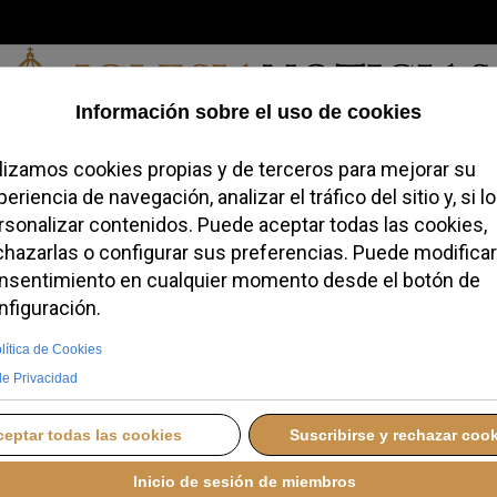
Sábado, 08 de agosto de 2026
redofobiómetro
Blogs
Temas
Buscar
#JovenesConFe
Podcas
je huella”: Canarias
a del Papa León XIV
V A ESPAÑA
MARTES, 02 JUNIO 2026 11:52