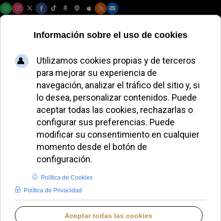
Viernes, 07 de agosto de 2026
Carlos Herrera: la
visita del Papa
ofrece una «brújula
moral» a España
ALMUDENA BUENADICHA
VISITA DEL PAPA LEÓN XIV A ESPAÑA
JUEVES, 04 JUNIO 2026 10:10