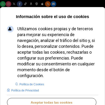
Sábado, 08 de agosto de 2026
La Iglesia en
México pide llevar
la esperanza
mundialista a los
problemas del país
JUANA MORALES
HISPANOAMÉRICA
LUNES, 06 JULIO 2026 02:18