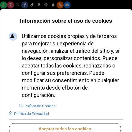
Domingo, 09 de agosto de 2026
El País vuelve a
exigir datos a la
Iglesia pese a la
polémica por los
casos falsos
incorporados a sus