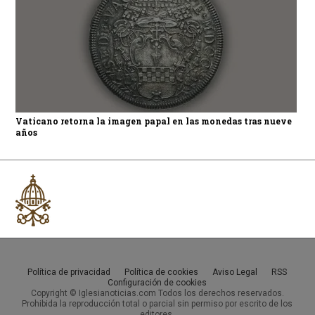
Vaticano retorna la imagen papal en las monedas tras nueve
años
Política de privacidad
Política de cookies
Aviso Legal
RSS
Configuración de cookies
Copyright © Iglesianoticias.com Todos los derechos reservados.
Prohibida la reproducción total o parcial sin permiso por escrito de los
editores.