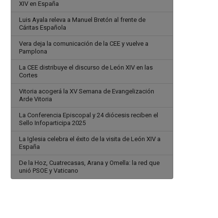
XIV en España
Luis Ayala releva a Manuel Bretón al frente de
Cáritas Española
Vera deja la comunicación de la CEE y vuelve a
Pamplona
La CEE distribuye el discurso de León XIV en las
Cortes
Vitoria acogerá la XV Semana de Evangelización
Arde Vitoria
La Conferencia Episcopal y 24 diócesis reciben el
Sello Infoparticipa 2025
La Iglesia celebra el éxito de la visita de León XIV a
España
De la Hoz, Cuatrecasas, Arana y Omella: la red que
unió PSOE y Vaticano