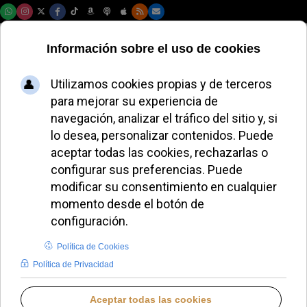
Sábado, 08 de agosto de 2026
Conferencia Episcopal
Española
Introduzca parte del título
Filtrar
Limpiar
Cantidad a most
Segunda jornada de oración para el clero de Tui-
Vigo
El Papa centra su intención mensual en la
evangelización urbana
450 solicitudes de víctimas de abusos en el
Defensor del Pueblo
La Conferencia Episcopal pide dignidad para los