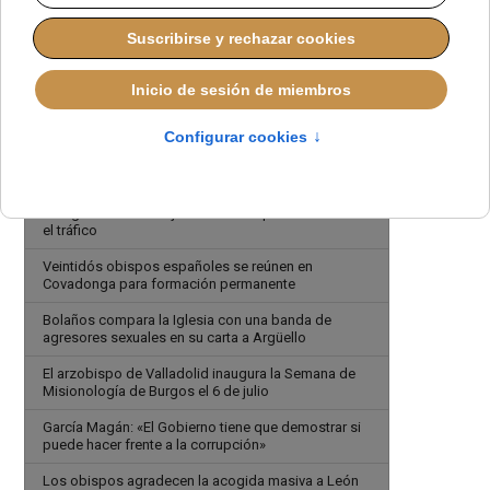
migrantes y evitar partidismo
Encuentro de Laicos reúne a 1.200 participantes en
Málaga
El 97% de los asistentes a la visita del Papa León
XIV valora positivamente la experiencia
Los obispos españoles felicitan a la selección
española
Zaragoza celebra la jornada de responsabilidad en
el tráfico
Veintidós obispos españoles se reúnen en
Covadonga para formación permanente
Bolaños compara la Iglesia con una banda de
agresores sexuales en su carta a Argüello
El arzobispo de Valladolid inaugura la Semana de
Misionología de Burgos el 6 de julio
García Magán: «El Gobierno tiene que demostrar si
puede hacer frente a la corrupción»
Los obispos agradecen la acogida masiva a León