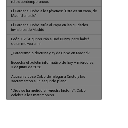
retos contemporáneos
El Cardenal Cobo a los jóvenes: "Esta es su casa, de
Madrid al cielo"
El Cardenal Cobo sitúa al Papa en las ciudades
invisibles de Madrid
León XIV: 'Algunos irán a Bad Bunny, pero habrá
quien me vea a mí'
¿Catecismo o doctrina gay de Cobo en Madrid?
Escucha el boletín informativo de hoy – miércoles,
3 de junio de 2026
Acusan a José Cobo de relegar a Cristo y los
sacramentos a un segundo plano
“Dios se ha metido en vuestra historia”: Cobo
celebra a los matrimonios