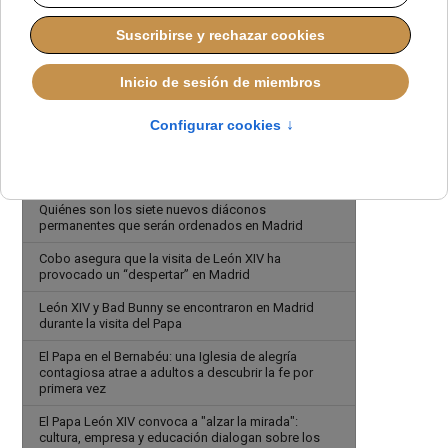
El Papa agradece al cardenal Cobo y a los fieles de
Madrid su hospitalidad
La Iglesia de Cobo habla de horizontes y apenas de
Dios
Gabriel Solé será ordenado diácono permanente en
Madrid
Madrid clausurará la fase diocesana de la causa de
Sebastián Gayá
Quiénes son los siete nuevos diáconos
permanentes que serán ordenados en Madrid
Cobo asegura que la visita de León XIV ha
provocado un “despertar” en Madrid
León XIV y Bad Bunny se encontraron en Madrid
durante la visita del Papa
El Papa en el Bernabéu: una Iglesia de alegría
contagiosa atrae a adultos a descubrir la fe por
primera vez
El Papa León XIV convoca a "alzar la mirada":
cultura, empresa y educación dialogan sobre los