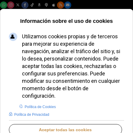
Domingo, 09 de agosto de 2026
José Cobo
Introduzca parte del título
Filtrar
Limpiar
Cantidad a most
El cardenal Cobo bendice a fray Alfredo Maroto
como abad del Valle
Madrid suprime la Asociación Pública de Fieles tras
investigación canónica
El cardenal Cobo preside misa de San Ignacio en
Madrid
Cardenal Cobo: "Donde otros ven abandono, Dios
ve fruto"