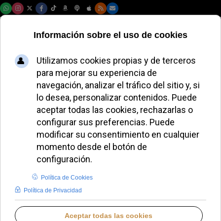
Jueves, 06 de agosto de 2026
Conferencia Episcopal
Española
Introduzca parte del título
Filtrar
Limpiar
Cantidad a most
El Papa centra su intención mensual en la
evangelización urbana
450 solicitudes de víctimas de abusos en el
Defensor del Pueblo
La Conferencia Episcopal pide dignidad para los
migrantes y evitar partidismo
Encuentro de Laicos reúne a 1.200 participantes en