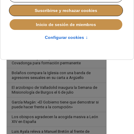
Málaga
El 97% de los asistentes a la visita del Papa León
XIV valora positivamente la experiencia
Los obispos españoles felicitan a la selección
española
Zaragoza celebra la jornada de responsabilidad en
el tráfico
Veintidós obispos españoles se reúnen en
Covadonga para formación permanente
Bolaños compara la Iglesia con una banda de
agresores sexuales en su carta a Argüello
El arzobispo de Valladolid inaugura la Semana de
Misionología de Burgos el 6 de julio
García Magán: «El Gobierno tiene que demostrar si
puede hacer frente a la corrupción»
Los obispos agradecen la acogida masiva a León
XIV en España
Luis Ayala releva a Manuel Bretón al frente de