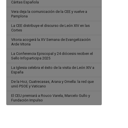
Cáritas Española
Vera deja la comunicación de la CEE y vuelve a
Pamplona
La CEE distribuye el discurso de León XIV en las
Cortes
Vitoria acogerá la XV Semana de Evangelización
Arde Vitoria
La Conferencia Episcopal y 24 diócesis reciben el
Sello Infoparticipa 2025
La Iglesia celebra el éxito de la visita de León XIV a
España
De la Hoz, Cuatrecasas, Arana y Omella: la red que
unió PSOE y Vaticano
El CEU premiará a Rouco Varela, Marcelo Gullo y
Fundación Impulso