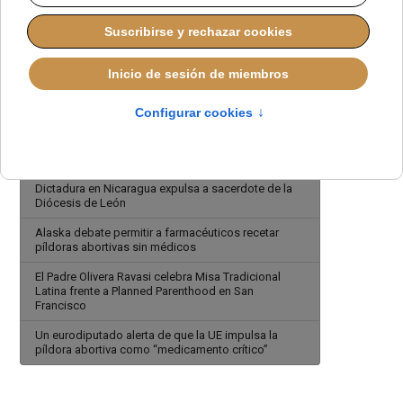
Polémica por un informe que acusa a Francisco de
politizar los obispos
Un estudio revela por qué cada vez más jóvenes se
acercan al cristianismo
Polémica por la agenda LGBT en la Iglesia y el
silencio del Papa León XIV
El Papa León XIV pide apagar los smartphones
durante la Cuaresma para escuchar a Dios
Dictadura en Nicaragua expulsa a sacerdote de la
Diócesis de León
Alaska debate permitir a farmacéuticos recetar
píldoras abortivas sin médicos
El Padre Olivera Ravasi celebra Misa Tradicional
Latina frente a Planned Parenthood en San
Francisco
Un eurodiputado alerta de que la UE impulsa la
píldora abortiva como “medicamento crítico”