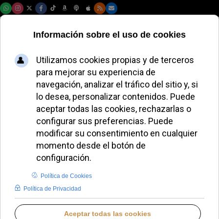
Sábado, 08 de agosto de 2026
LifeSiteNews
Introduzca parte del título
Filtrar
Limpiar
Cantidad a most
Católicos laicos piden al Papa que no reconozca la
Vía Sinodal de Alemania
Polémica en Brasil por la restauración de unas
esculturas de Jesús y la Virgen
La decisión sobre las confesiones que preocupa
en la visita de León XIV
El cardenal Vesco cuestiona la enseñanza católica
sobre homosexualidad