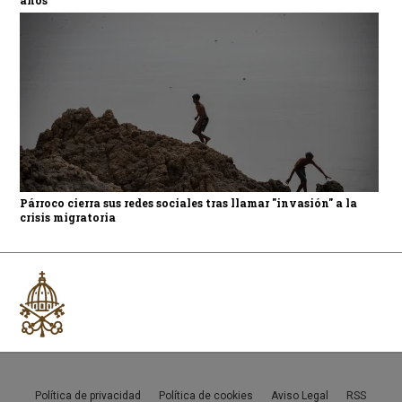
años
Párroco cierra sus redes sociales tras llamar "invasión" a la
crisis migratoria
Política de privacidad
Política de cookies
Aviso Legal
RSS