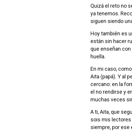
Quizá el reto no s
ya tenemos. Recon
siguen siendo un
Hoy también es un
están sin hacer r
que enseñan con e
huella.
En mi caso, como 
Aita (papá). Y al 
cercano: en la for
el no rendirse y 
muchas veces sin 
A ti, Aita, que s
sois mis lectores 
siempre, por ese 