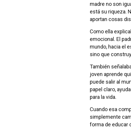
madre no son igua
está su riqueza. 
aportan cosas dis
Como ella explicab
emocional. El padr
mundo, hacia el e
sino que construy
También señalaba 
joven aprende qu
puede salir al mun
papel claro, ayuda
para la vida.
Cuando esa compl
simplemente camb
forma de educar 