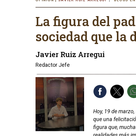
JAVIER RUIZ ARREGUI
BLOGS EN
La figura del pad
sociedad que la 
Javier Ruiz Arregui
Redactor Jefe
Hoy, 19 de marzo, 
que una felicitac
figura que, muchas
realidades más im