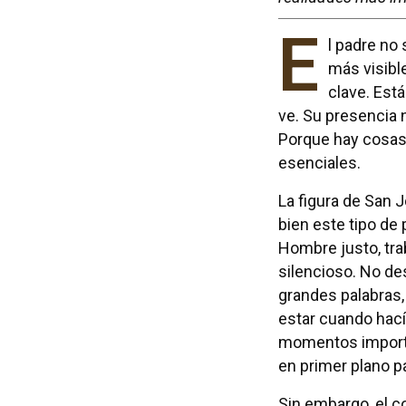
E
l padre no 
más visible
clave. Está
ve. Su presencia 
Porque hay cosas
esenciales.
La figura de San J
bien este tipo de 
Hombre justo, tra
silencioso. No de
grandes palabras,
estar cuando hacía
momentos importa
en primer plano p
Sin embargo, el co