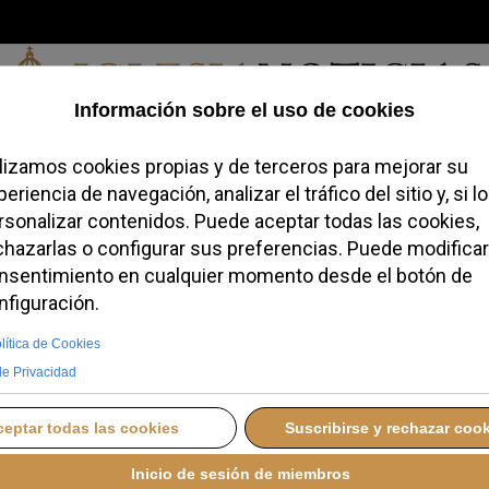
Viernes, 07 de agosto de 2026
a, Identidad
Credofobiómetro
Blogs
Temas
Buscar
#JovenesC