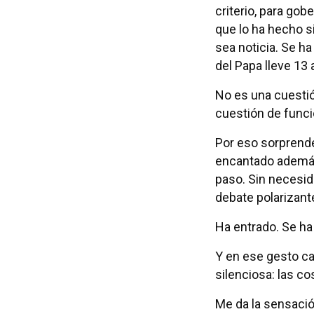
criterio, para go
que lo ha hecho s
sea noticia. Se h
del Papa lleve 13
No es una cuestió
cuestión de funci
Por eso sorprende
encantado además,
paso. Sin necesida
debate polarizan
Ha entrado. Se ha 
Y en ese gesto cas
silenciosa: las c
Me da la sensación