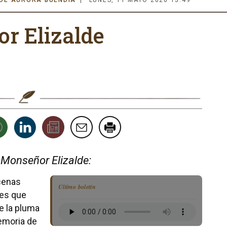
 DE AURORA BUENDÍA
LUNES, 11 MAYO 2026 15:49
r Elizalde
 Monseñor Elizalde:
cenas
Último boletín
les que
e la pluma
emoria de