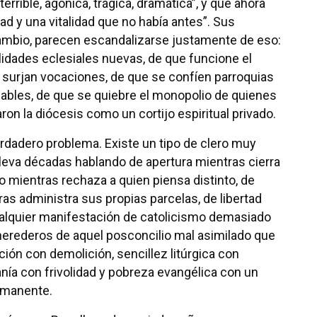
terrible, agónica, trágica, dramática”, y que ahora
ad y una vitalidad que no había antes”. Sus
ambio, parecen escandalizarse justamente de eso:
lidades eclesiales nuevas, de que funcione el
 surjan vocaciones, de que se confíen parroquias
ables, de que se quiebre el monopolio de quienes
ron la diócesis como un cortijo espiritual privado.
verdadero problema. Existe un tipo de clero muy
 lleva décadas hablando de apertura mientras cierra
o mientras rechaza a quien piensa distinto, de
s administra sus propias parcelas, de libertad
ualquier manifestación de catolicismo demasiado
 herederos de aquel posconcilio mal asimilado que
ión con demolición, sencillez litúrgica con
anía con frivolidad y pobreza evangélica con un
rmanente.