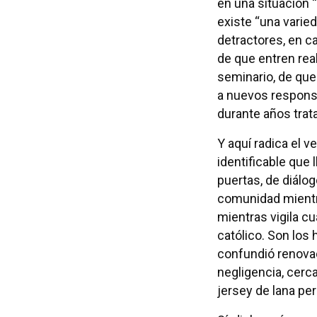
en una situación “
existe “una varied
detractores, en c
de que entren rea
seminario, de que
a nuevos respons
durante años trata
Y aquí radica el 
identificable que
puertas, de diálog
comunidad mientra
mientras vigila c
católico. Son los
confundió renovac
negligencia, cerc
jersey de lana pe