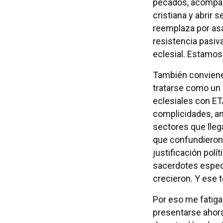
pecados, acompaña
cristiana y abrir 
reemplaza por as
resistencia pasiv
eclesial. Estamos 
También conviene
tratarse como un 
eclesiales con E
complicidades, a
sectores que llega
que confundieron l
justificación polí
sacerdotes específ
crecieron. Y ese t
Por eso me fatiga
presentarse ahor