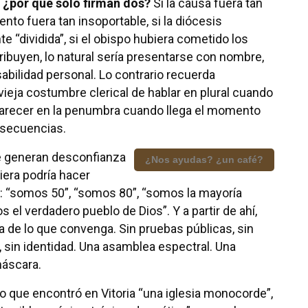
, ¿por qué solo firman dos?
Si la causa fuera tan
iento fuera tan insoportable, si la diócesis
e “dividida”, si el obispo hubiera cometido los
ribuyen, lo natural sería presentarse con nombre,
abilidad personal. Lo contrario recuerda
ieja costumbre clerical de hablar en plural cuando
arecer en la penumbra cuando llega el momento
nsecuencias.
e generan desconfianza
¿Nos ayudas? ¿un café?
iera podría hacer
 “somos 50”, “somos 80”, “somos la mayoría
s el verdadero pueblo de Dios”. Y a partir de ahí,
a de lo que convenga. Sin pruebas públicas, sin
 sin identidad. Una asamblea espectral. Una
máscara.
o que encontró en Vitoria “una iglesia monocorde”,