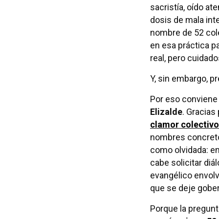
sacristía, oído ate
dosis de mala int
nombre de 52 col
en esa práctica pa
real, pero cuidad
Y, sin embargo, p
Por eso conviene
Elizalde
. Gracias
clamor colectivo
nombres concretos
como olvidada: en 
cabe solicitar diá
evangélico envolve
que se deje gober
Porque la pregunta