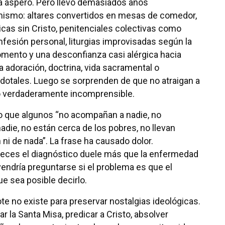
na áspero. Pero llevo demasiados años
mismo: altares convertidos en mesas de comedor,
icas sin Cristo, penitenciales colectivas como
nfesión personal, liturgias improvisadas según la
mento y una desconfianza casi alérgica hacia
a adoración, doctrina, vida sacramental o
otales. Luego se sorprenden de que no atraigan a
io verdaderamente incomprensible.
o que algunos “no acompañan a nadie, no
adie, no están cerca de los pobres, no llevan
ni de nada”. La frase ha causado dolor.
veces el diagnóstico duele más que la enfermedad
ndría preguntarse si el problema es que el
ue sea posible decirlo.
te no existe para preservar nostalgias ideológicas.
ar la Santa Misa, predicar a Cristo, absolver