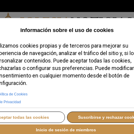
Sábado, 08 de agosto de 2026
a, Identidad
Credofobiómetro
Blogs
Temas
Buscar
#JovenesC