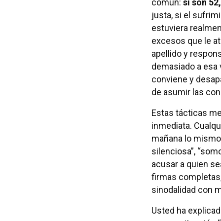
común:
si son 52
justa, si el sufrim
estuviera realment
excesos que le at
apellido y respons
demasiado a esa v
conviene y desap
de asumir las co
Estas tácticas m
inmediata. Cualqu
mañana lo mismo:
silenciosa”, “somo
acusar a quien se
firmas completas,
sinodalidad con 
Usted ha explicad