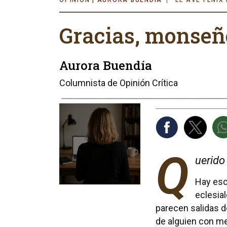
AURORA BUENDÍA
EL AVE FÉNIX
Gracias, monseño
Aurora Buendía
Columnista de Opinión Crítica
Q
uerido
Hay es
eclesia
parecen salidas d
de alguien con m