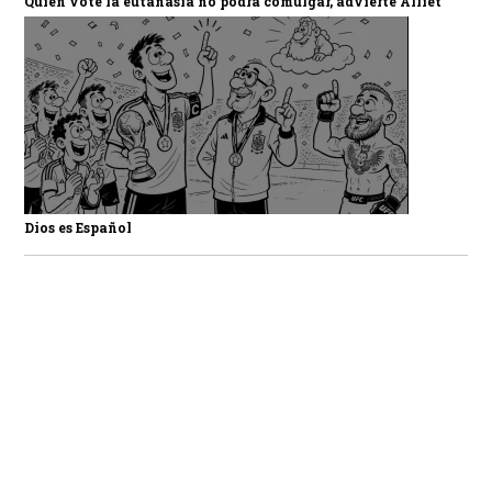
Quien vote la eutanasia no podrá comulgar, advierte Alliet
Dios es Español