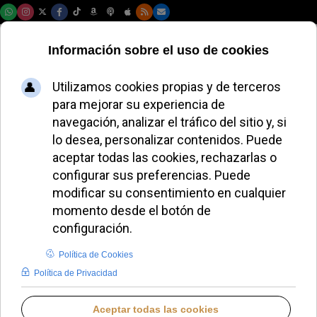
Domingo, 09 de agosto de 2026
Papa León XIV
recibe al Inter de
Milán tras ganar el
Scudetto
JAVIER RUIZ ARREGUI
PAPA LEÓN XIV
MARTES, 12 MAYO 2026 07:48