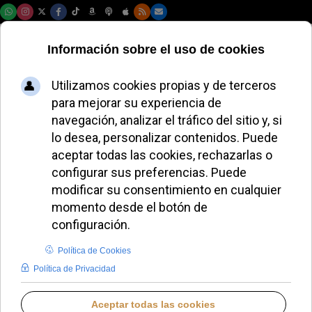
Viernes, 07 de agosto de 2026
IglesiaNoticias.com
se presenta como
un nuevo referente
del periodismo
religioso digital
REDACCIÓN
IGLESIA HOY
JUEVES, 13 NOVIEMBRE 2025 12:40