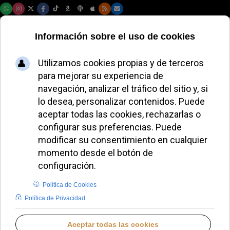
Domingo, 09 de agosto de 2026
El Superior General
de los jesuitas
refuerza el
compromiso con los
refugiados
JUANA MORALES
IGLESIA HOY
VIERNES, 14 NOVIEMBRE 2025 18:02