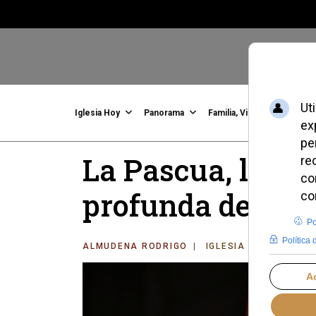
Iglesia Hoy
Panorama
Familia, Vida, Identidad
C
La Pascua, llam
profunda de la fe
ALMUDENA RODRIGO
IGLESIA HOY
LUNES