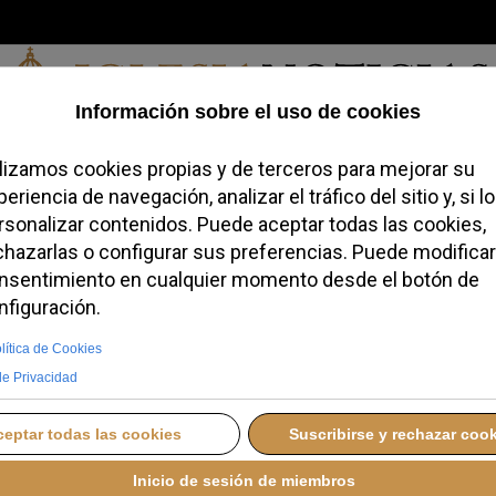
Viernes, 07 de agosto de 2026
redofobiómetro
Blogs
Temas
Buscar
#JovenesConFe
Podcas
ada a una renovación
 y la vida cristiana
, 06 ABRIL 2026 12:00