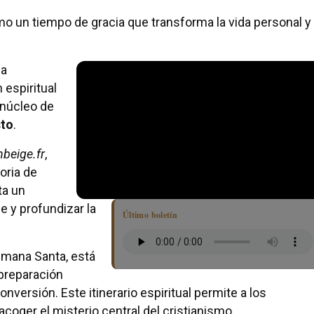
o un tiempo de gracia que transforma la vida personal y
na
 espiritual
l núcleo de
sto
.
nbeige.fr
,
oria de
ta un
e y profundizar la
Último boletín
emana Santa, está
preparación
onversión. Este itinerario espiritual permite a los
coger el misterio central del cristianismo.