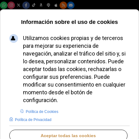
Sábado, 08 de agosto de 2026
El Papa León XIV
pide un alto el fuego
en Gaza y respeto al
derecho
humanitario
ALMUDENA RODRIGO
DESDE EL VATICANO
JUEVES, 18 SEPTIEMBRE 2025 17:52