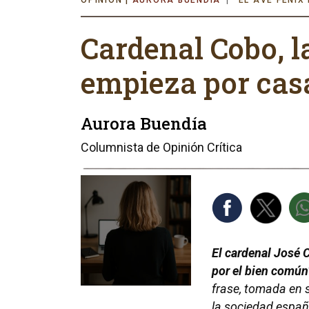
AURORA BUENDÍA
EL AVE FÉNIX
Cardenal Cobo, l
empieza por cas
Aurora Buendía
Columnista de Opinión Crítica
El cardenal José C
por el bien común
frase, tomada en sí
la sociedad espa