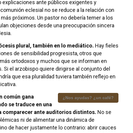
 explicaciones ante públicos exigentes y
comunión eclesial no se reduce a la relación con
s más próximos. Un pastor no debería temer a los
lan objeciones desde una preocupación sincera
lesia.
ócesis plural, también en lo mediático.
Hay fieles
iones de sensibilidad progresista, otros que
más ortodoxos y muchos que se informan en
 Si el arzobispo quiere dirigirse al conjunto del
ndría que esa pluralidad tuviera también reflejo en
cativa.
en común gana
¿Nos ayudas? ¿un café?
ndo se traduce en una
 a comparecer ante auditorios distintos.
No se
olémicas ni de alimentar una dinámica de
ino de hacer justamente lo contrario: abrir cauces