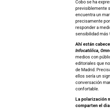
Cobo se ha expre
previsiblemente 
encuentra un marc
precisamente por
responder a medio
sensibilidad más t
Ahí están cabec
Infocatólica
,
Omn
medios con públic
editoriales que n
de Madrid. Precis
ellos sería un si
conversación man
confortable.
La polarización 
comparten el dia