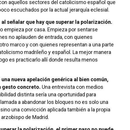
on aquellos sectores del catolicismo español que
oco escuchados por la actual jerarquía eclesial.
al señalar que hay que superar la polarización.
to empieza por casa. Empieza por sentarse
nes no aplauden de entrada, con quienes
otro marco y con quienes representan a una parte
 catolicismo madrileño y español. La mejor manera
logo es practicarlo allí donde resulta menos
 una nueva apelación genérica al bien común,
n gesto concreto.
Una entrevista con medios
bilidad distinta sería una oportunidad para
llamada a abandonar los bloques no es solo una
sino una convicción aplicada también a la propia
 arzobispo de Madrid.
 superar la polarización, el primer paso no puede