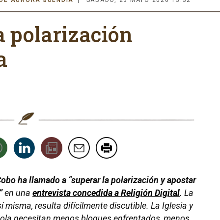
 DE AURORA BUENDÍA
SÁBADO, 23 MAYO 2026 13:32
a polarización
a
obo ha llamado a “superar la polarización y apostar
”
en una
entrevista concedida a
Religión Digital
. La
 misma, resulta difícilmente discutible. La Iglesia y
ñola necesitan menos bloques enfrentados, menos