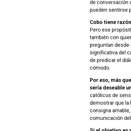
de conversación c
pueden sentirse p
Cobo tiene razón 
Pero ese propósi
también con quie
preguntan desde 
significativa del
de predicar el diá
cómodo.
Por eso, más que
sería deseable u
católicos de sensi
demostrar que la 
consigna amable, 
comunicación del
Si el objetivo es