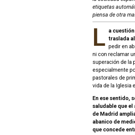
etiquetas automát
piensa de otra ma
L
a cuestión
traslada a
pedir en a
ni con reclamar u
superación de la 
especialmente po
pastorales de pri
vida de la Iglesia
En ese sentido, s
saludable que el
de Madrid amplia
abanico de medio
que concede entr