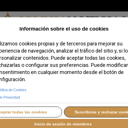
Jueves, 06 de agosto de 2026
a, Identidad
Credofobiómetro
Blogs
Temas
Buscar
#JovenesC