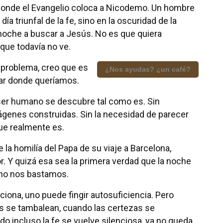
donde el Evangelio coloca a Nicodemo. Un hombre
día triunfal de la fe, sino en la oscuridad de la
noche a buscar a Jesús. No es que quiera
que todavía no ve.
 problema, creo que es
¿Nos ayudas? ¿un café?
gar donde queríamos.
 ser humano se descubre tal como es. Sin
genes construidas. Sin la necesidad de parecer
ue realmente es.
la homilía del Papa de su viaje a Barcelona,
 Y quizá esa sea la primera verdad que la noche
no nos bastamos.
ciona, uno puede fingir autosuficiencia. Pero
s se tambalean, cuando las certezas se
o incluso la fe se vuelve silenciosa, ya no queda