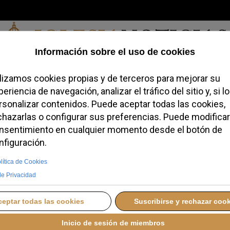
Sábado, 08 de agosto de 2026
a, Identidad
Credofobiómetro
Blogs
Temas
Buscar
#JovenesC