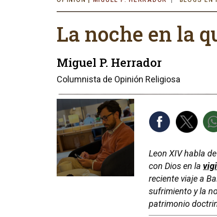
MIGUEL P. HERRADOR
BLOGS EN 
La noche en la q
Miguel P. Herrador
Columnista de Opinión Religiosa
Leon XIV habla de
con Dios en la
vig
reciente viaje a B
sufrimiento y la n
patrimonio doctrin