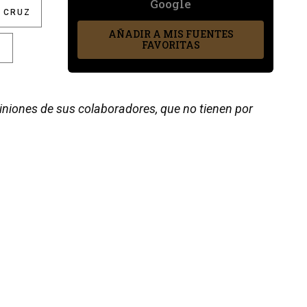
Google
A CRUZ
AÑADIR A MIS FUENTES
FAVORITAS
E
piniones de sus colaboradores, que no tienen por