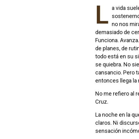
L
a vida suel
sostenern
no nos mi
demasiado de cer
Funciona. Avanza.
de planes, de rut
todo está en su s
se quiebra. No si
cansancio. Pero t
entonces llega l
No me refiero al r
Cruz.
La noche en la qu
claros. Ni discur
sensación incómod