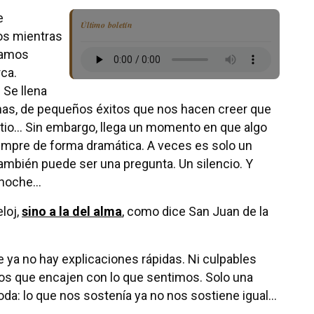
e
Último boletín
os mientras
ramos
ca.
 Se llena
inas, de pequeños éxitos que nos hacen creer que
itio… Sin embargo, llega un momento en que algo
empre de forma dramática. A veces es solo un
ambién puede ser una pregunta. Un silencio. Y
a noche…
eloj,
sino a la del alma
, como dice San Juan de la
e ya no hay explicaciones rápidas. Ni culpables
sos que encajen con lo que sentimos. Solo una
a: lo que nos sostenía ya no nos sostiene igual…