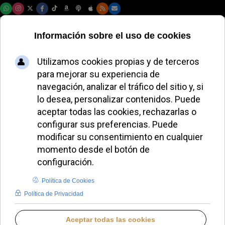
Lunes, 10 de agosto de 2026
Los Museos
Vaticanos abren
una exposición de
casi quinientas
piezas de
micromosaicos