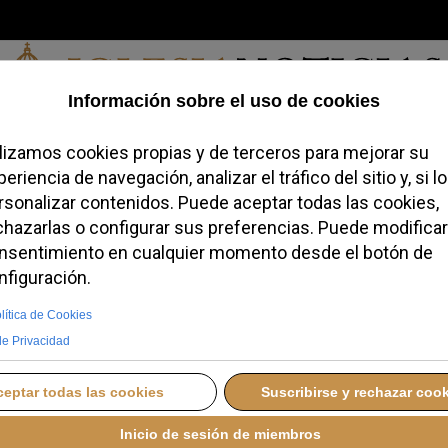
Jueves, 06 de agosto de 2026
redofobiómetro
Blogs
Temas
Buscar
#JovenesConFe
Podcas
canos inauguran una
 Pablo VI y Jacques
ERNES, 13 JUNIO 2025 12:00