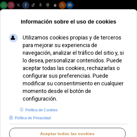
Viernes, 07 de agosto de 2026
El Vaticano
inaugura una
tienda en línea para
coleccionistas de
sellos y monedas
ALMUDENA RODRIGO
PAPA LEÓN XIV
JUEVES, 24 JULIO 2025 17:36