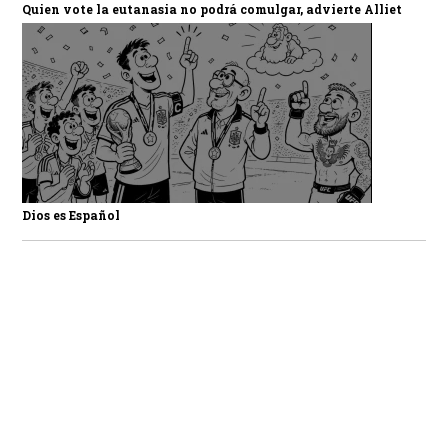
Quien vote la eutanasia no podrá comulgar, advierte Alliet
Dios es Español