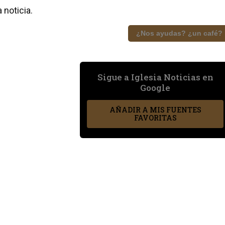
 noticia.
¿Nos ayudas? ¿un café?
Sigue a Iglesia Noticias en
Google
AÑADIR A MIS FUENTES
FAVORITAS