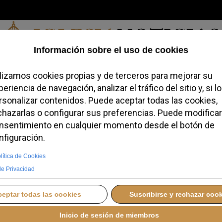
Sábado, 08 de agosto de 2026
redofobiómetro
Blogs
Temas
Buscar
#JovenesConFe
Podcas
 anima a confiar en
 la riqueza en el
MINGO, 21 SEPTIEMBRE 2025 11:34