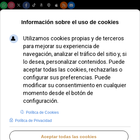
Sábado, 08 de agosto de 2026
Gänswein agradece
al Papa León XIV
por reafirmar las
convicciones
católicas y
promover la paz