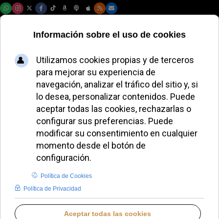
Viernes, 07 de agosto de 2026
León XIV estrena
camiseta solidaria
del Domund
JAVIER RUIZ ARREGUI
PAPA LEÓN XIV
LUNES, 01 JUNIO 2026 16:26