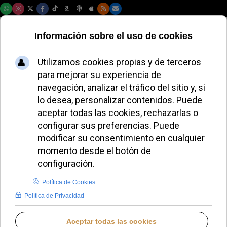
Jueves, 06 de agosto de 2026
Los obispos de
EE.UU. se reunirán
con León XIV en
Roma en 2027
JOSÉ GARCÍA
AMÉRICA DEL NORTE
MIÉRCOLES, 20 MAYO 2026 20:19