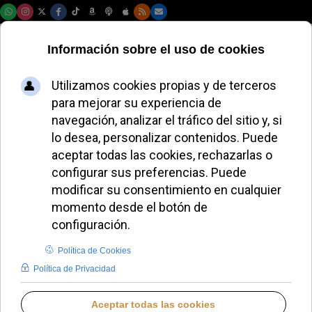
Domingo, 09 de agosto de 2026
León XIV nombra al
primer moderador
de la curia de la
diócesis de Roma
JUANA MORALES
PAPA LEÓN XIV
MIÉRCOLES, 08 JULIO 2026 12:30