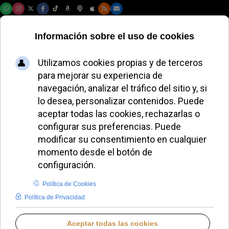
Viernes, 07 de agosto de 2026
León XIV almorzará
con 200 personas
vulnerables en
Castel Gandolfo
ALMUDENA BUENADICHA
PAPA LEÓN XIV
MIÉRCOLES, 08 JULIO 2026 12:28