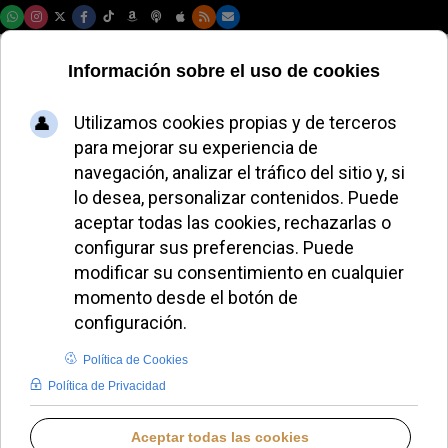
Viernes, 07 de agosto de 2026
Los obispos
españoles muestran
apertura al diálogo
con Vox sobre
migración
LUCAS ALONSO
ESPAÑA
JUEVES, 07 MAYO 2026 22:00