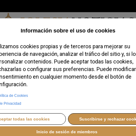
Jueves, 06 de agosto de 2026
redofobiómetro
Blogs
Temas
Buscar
#JovenesConFe
Podcas
alencia abrirá sus
lico con visitas guiada
MARTES, 01 JULIO 2025 10:40