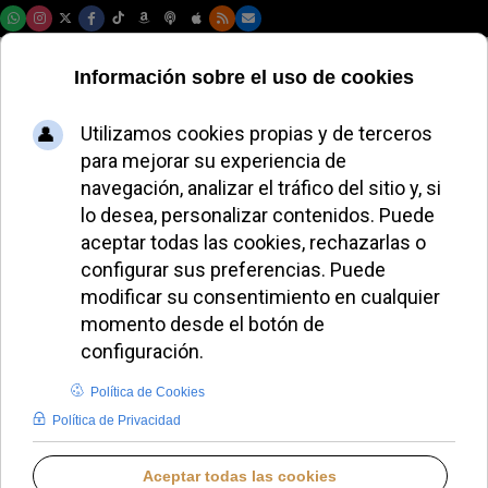
Viernes, 07 de agosto de 2026
El Patriarca Latino
de Jerusalén
convoca una
jornada de oración
por la paz
ALMUDENA RODRIGO
IGLESIA UNIVERSAL
LUNES, 06 OCTUBRE 2025 08:08