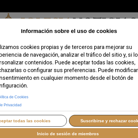
Viernes, 07 de agosto de 2026
redofobiómetro
Blogs
Temas
Buscar
#JovenesConFe
Podcas
 se reunirá con
el 6 de noviembre
MIÉRCOLES, 05 NOVIEMBRE 2025 10:26