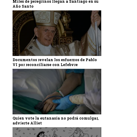
Miles de peregrinos llegan a Santiago en su
Año Santo
Documentos revelan los esfuerzos de Pablo
VI por reconciliarse con Lefebvre
Quien vote la eutanasia no podrá comulgar,
advierte Alliet