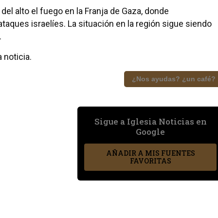
l alto el fuego en la Franja de Gaza, donde
aques israelíes. La situación en la región sigue siendo
.
 noticia.
¿Nos ayudas? ¿un café?
Sigue a Iglesia Noticias en
Google
AÑADIR A MIS FUENTES
FAVORITAS