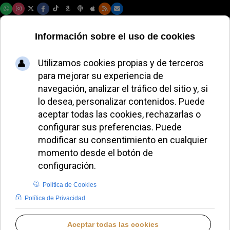
Domingo, 09 de agosto de 2026
Los obispos
campanos piden
justicia
restaurativa y
atención a los
vulnerables