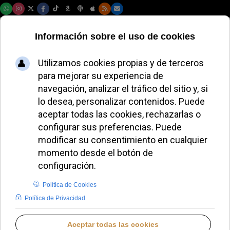
Jueves, 06 de agosto de 2026
Cáritas Venezuela
organiza el Rosario
por la Dignidad
contra la trata de
personas
ALMUDENA BUENADICHA
HISPANOAMÉRICA
MIÉRCOLES, 30 JULIO 2025 18:55