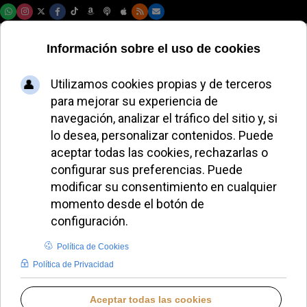
Lunes, 10 de agosto de 2026
«El cambio llegó,
pero no la
democracia»:
González de Zárate
ante León XIV
ALMUDENA BUENADICHA
HISPANOAMÉRICA
MIÉRCOLES, 13 MAYO 2026 08:20