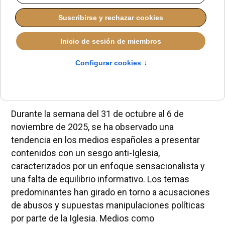
Durante la semana del
31
al
6 de noviembre
se han
identificado
ocho
contenidos en medios digitales,
con mayor presencia en
estrelladigital.es
,
metalmagazine.eu
,
elpais.com
.
Durante la semana del 31 de octubre al 6 de
noviembre de 2025, se ha observado una
tendencia en los medios españoles a presentar
contenidos con un sesgo anti-Iglesia,
caracterizados por un enfoque sensacionalista y
una falta de equilibrio informativo. Los temas
predominantes han girado en torno a acusaciones
de abusos y supuestas manipulaciones políticas
por parte de la Iglesia. Medios como