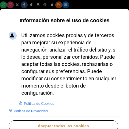
Sábado, 08 de agosto de 2026
El cardenal McElroy
anuncia que está
libre de cáncer tras
una cirugía exitosa
JAVIER RUIZ ARREGUI
IGLESIA HOY
DOMINGO, 07 DICIEMBRE 2025 11:40