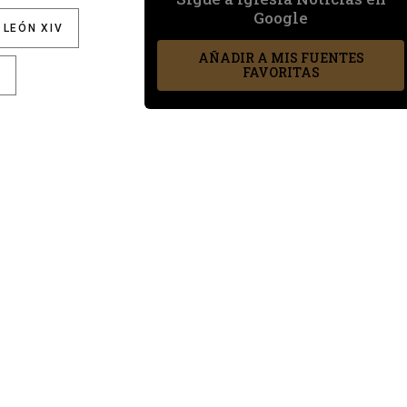
Google
LEÓN XIV
AÑADIR A MIS FUENTES
FAVORITAS
)