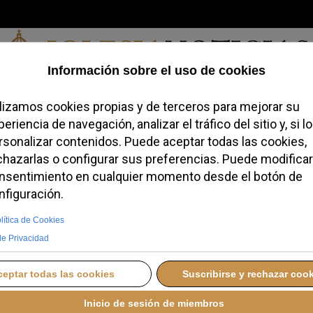
Viernes, 07 de agosto de 2026
redofobiómetro
Blogs
Temas
Buscar
#JovenesConFe
Podcas
preparar la visita de
ña
 MAYO 2026 00:00