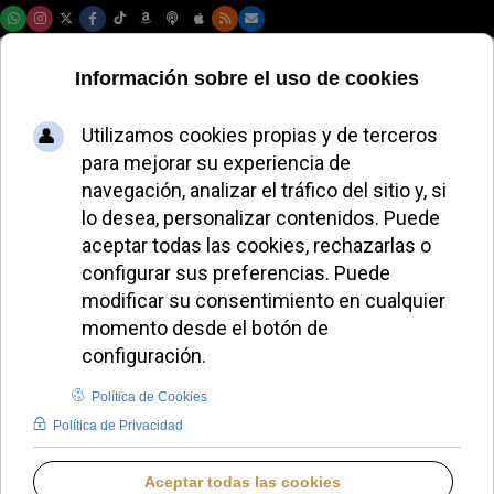
Jueves, 06 de agosto de 2026
Así ayuda la Iglesia
a que ninguna
vocación se pierda
por falta de
recursos
JAVIER RUIZ ARREGUI
IGLESIA HOY
JUEVES, 23 ABRIL 2026 12:45